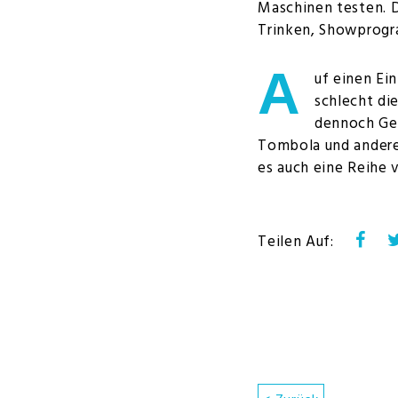
Maschinen testen. D
Trinken, Showprogra
A
uf einen Ein
schlecht di
dennoch Gel
Tombola und andere
es auch eine Reihe 
Fac
Teilen Auf: