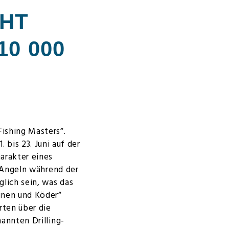
CHT
0 000
Fishing Masters“.
bis 23. Juni auf der
arakter eines
s Angeln während der
lich sein, was das
inen und Köder“
rten über die
annten Drilling-