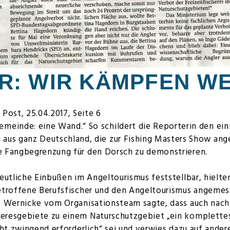
R: WIR KÄMPFEN WE
 Post, 25.04.2017, Seite 6
emeinde: eine Wand.“ So schildert die Reporterin den ei
 aus ganz Deutschland, die zur Fishing Masters Show ang
e Fangbegrenzung für den Dorsch zu demonstrieren.
eutliche Einbußen im Angeltourismus feststellbar, hielte
betroffene Berufsfischer und den Angeltourismus angeme
s Wernicke vom Organisationsteam sagte, dass auch nach
eresgebiete zu einem Naturschutzgebiet „ein komplette
cht zwingend erforderlich“ sei und verwies dazu auf ander