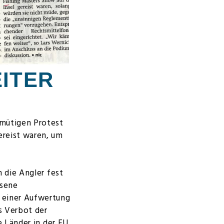
ITER
nmütigen Protest
ereist waren, um
n die Angler fest
ssene
 einer Aufwertung
s Verbot der
e Länder in der EU.