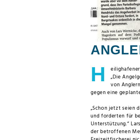
ANGLE
H
eilighafener
„Die Angelg
von Anglern
gegen eine geplant
„Schon jetzt seien d
und forderten für 
Unterstützung.“ Lar
der betroffenen Me
Freizeitfischerei ni